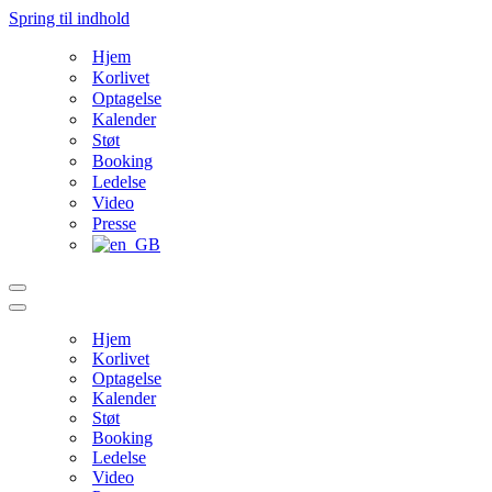
Spring til indhold
Hjem
Korlivet
Optagelse
Kalender
Støt
Booking
Ledelse
Video
Presse
Navigation
menu
Navigation
menu
Hjem
Korlivet
Optagelse
Kalender
Støt
Booking
Ledelse
Video