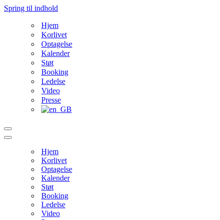
Spring til indhold
Hjem
Korlivet
Optagelse
Kalender
Støt
Booking
Ledelse
Video
Presse
Navigation
menu
Navigation
menu
Hjem
Korlivet
Optagelse
Kalender
Støt
Booking
Ledelse
Video