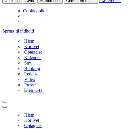
Præferencer
Godkend
Afvis
Præferencer
Gem præferencer
Cookiepolitik
Spring til indhold
Hjem
Korlivet
Optagelse
Kalender
Støt
Booking
Ledelse
Video
Presse
Navigation
menu
Navigation
menu
Hjem
Korlivet
Optagelse