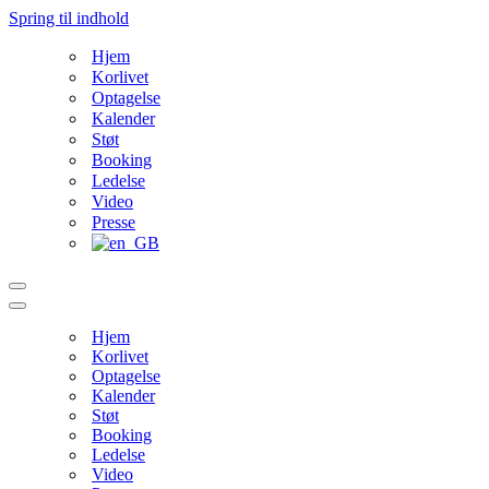
Spring til indhold
Hjem
Korlivet
Optagelse
Kalender
Støt
Booking
Ledelse
Video
Presse
Navigation
menu
Navigation
menu
Hjem
Korlivet
Optagelse
Kalender
Støt
Booking
Ledelse
Video