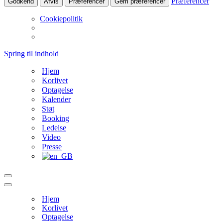
Præferencer
Godkend
Afvis
Præferencer
Gem præferencer
Cookiepolitik
Spring til indhold
Hjem
Korlivet
Optagelse
Kalender
Støt
Booking
Ledelse
Video
Presse
Navigation
menu
Navigation
menu
Hjem
Korlivet
Optagelse