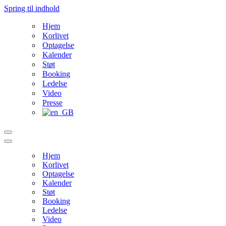
Spring til indhold
Hjem
Korlivet
Optagelse
Kalender
Støt
Booking
Ledelse
Video
Presse
Navigation
menu
Navigation
menu
Hjem
Korlivet
Optagelse
Kalender
Støt
Booking
Ledelse
Video