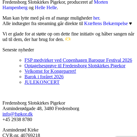
Fredensborg Slotskirkes Pigekor, produceret af
Morten
Hampenberg
og
Helle Helle
.
Man kan lytte med på en af mange muligheder
her
.
Alle indtægter fra streaming går direkte til
Kræftens Bekæmpelse
♥️
Vi er glade for at støtte op om dette fine initiativ og håber sangen når
ud til dem, der har brug for den.
Seneste nyheder
FSP medvirker ved Copenhagen Baroque Festival 2026
Optagelsesprøve til Fredensborg Slotskirkes Pigekor
Velkomst for Kongeparret!
Barok i foråret 2026
JULEKONCERT
Fredensborg Slotskirkes Pigekor
Asminderødgade 48, 3480 Fredensborg
info@fspkor.dk
+45 2938 8780
Asminderød Kirke
CVR-nr. 40769218