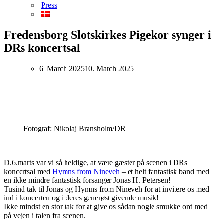
Press
Fredensborg Slotskirkes Pigekor synger i
DRs koncertsal
6. March 2025
10. March 2025
Fotograf: Nikolaj Bransholm/DR
D.6.marts var vi så heldige, at være gæster på scenen i DRs
koncertsal med
Hymns from Nineveh
– et helt fantastisk band med
en ikke mindre fantastisk forsanger Jonas H. Petersen!
Tusind tak til Jonas og Hymns from Nineveh for at invitere os med
ind i koncerten og i deres generøst givende musik!
Ikke mindst en stor tak for at give os sådan nogle smukke ord med
på vejen i talen fra scenen.