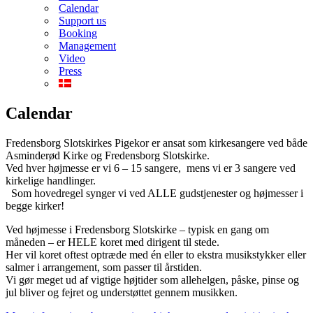
Calendar
Support us
Booking
Management
Video
Press
Calendar
Fredensborg Slotskirkes Pigekor er ansat som kirkesangere ved både
Asminderød Kirke og Fredensborg Slotskirke.
Ved hver højmesse er vi 6 – 15 sangere, mens vi er 3 sangere ved
kirkelige handlinger.
Som hovedregel synger vi ved ALLE gudstjenester og højmesser i
begge kirker!
Ved højmesse i Fredensborg Slotskirke – typisk en gang om
måneden – er HELE koret med dirigent til stede.
Her vil koret oftest optræde med én eller to ekstra musikstykker eller
salmer i arrangement, som passer til årstiden.
Vi gør meget ud af vigtige højtider som allehelgen, påske, pinse og
jul bliver og fejret og understøttet gennem musikken.