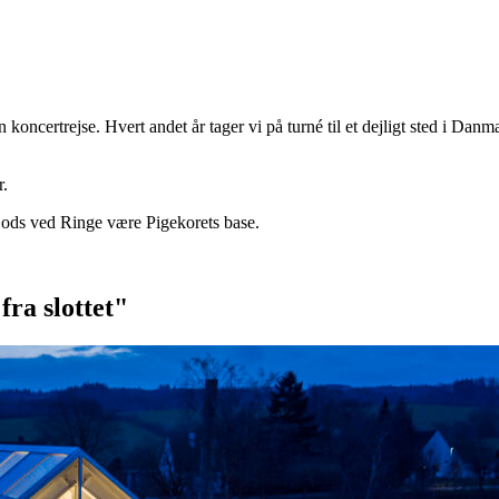
koncertrejse. Hvert andet år tager vi på turné til et dejligt sted i Danma
r.
v Gods ved Ringe være Pigekorets base.
ra slottet"